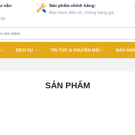
ư vấn:
Sản phẩm chính hãng:
Bảo hành điện tử, chống hàng giả
495
DỊCH VỤ
TIN TỨC & KHUYẾN MÃI
BẢO HÀ
SẢN PHẨM