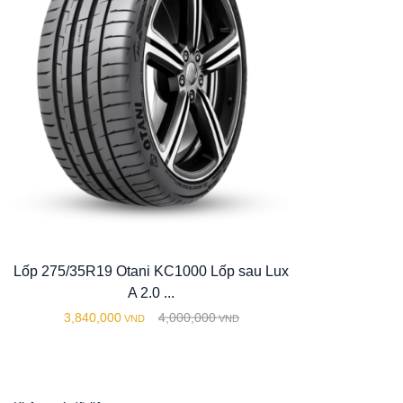
Lốp 275/35R19 Otani KC1000 Lốp sau Lux
A 2.0 ...
3,840,000
4,000,000
VND
VND