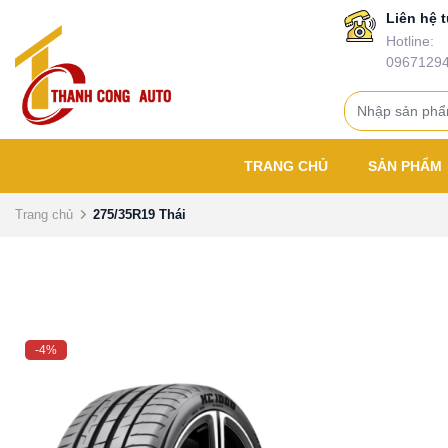
Liên hệ t
Hotline:
0967129
TRANG CHỦ
SẢN PHẨM
Trang chủ
275/35R19 Thái
-4%