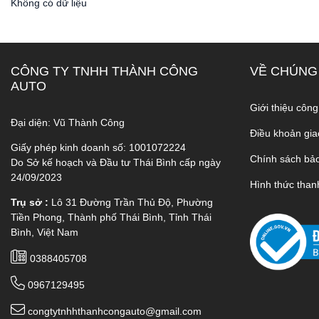
Không có dữ liệu
CÔNG TY TNHH THÀNH CÔNG
VỀ CHÚNG
AUTO
Giới thiệu công
Đại diện: Vũ Thành Công
Điều khoản gia
Giấy phép kinh doanh số: 1001072224
Chính sách bả
Do Sở kế hoạch và Đầu tư Thái Bình cấp ngày
24/09/2023
Hình thức than
Trụ sở :
Lô 31 Đường Trần Thủ Độ, Phường
Tiền Phong, Thành phố Thái Bình, Tỉnh Thái
Bình, Việt Nam
0388405708
0967129495
congtytnhhthanhcongauto@gmail.com