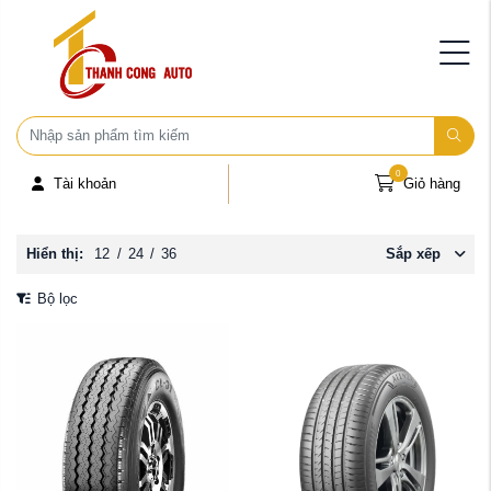
0
Tài khoản
Giỏ hàng
Hiển thị:
12
/
24
/
36
Sắp xếp
Bộ lọc