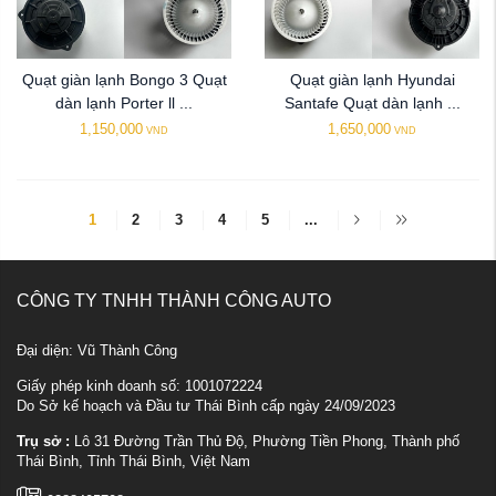
Quạt giàn lạnh Bongo 3 Quạt
Quạt giàn lạnh Hyundai
dàn lạnh Porter ll ...
Santafe Quạt dàn lạnh ...
1,150,000
1,650,000
VND
VND
1
2
3
4
5
...
CÔNG TY TNHH THÀNH CÔNG AUTO
Đại diện: Vũ Thành Công
Giấy phép kinh doanh số: 1001072224
Do Sở kế hoạch và Đầu tư Thái Bình cấp ngày 24/09/2023
Trụ sở :
Lô 31 Đường Trần Thủ Độ, Phường Tiền Phong, Thành phố
Thái Bình, Tỉnh Thái Bình, Việt Nam