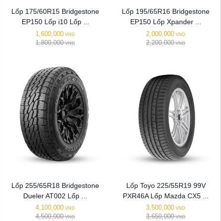
Lốp 175/60R15 Bridgestone
Lốp 195/65R16 Bridgestone
EP150 Lốp i10 Lốp ...
EP150 Lốp Xpander ...
1,600,000
2,000,000
VND
VND
1,800,000
2,200,000
VND
VND
Lốp 255/65R18 Bridgestone
Lốp Toyo 225/55R19 99V
Dueler AT002 Lốp ...
PXR46A Lốp Mazda CX5 ...
4,100,000
3,500,000
VND
VND
4,500,000
3,650,000
VND
VND