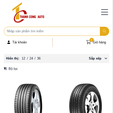
0
Tài khoản
Giỏ hàng
Hiển thị:
12
/
24
/
36
Sắp xếp
Bộ lọc