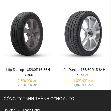
Lốp Dunlop 185/60R16 86H
Lốp Dunlop 185/60R15 84H
EC300
SP2030
2,500,000
1,800,000
VND
VND
2,890,000
1,840,000
VND
VND
CÔNG TY TNHH THÀNH CÔNG AUTO
Đại diện: Vũ Thành Công