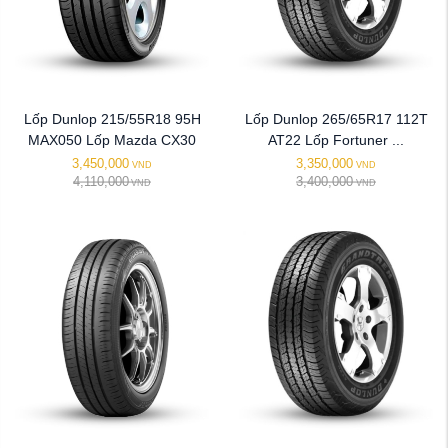
Lốp Dunlop 215/55R18 95H
Lốp Dunlop 265/65R17 112T
MAX050 Lốp Mazda CX30
AT22 Lốp Fortuner ...
3,450,000
3,350,000
VND
VND
4,110,000
3,400,000
VND
VND