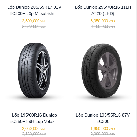
Lốp Dunlop 205/55R17 91V
Lốp Dunlop 255/70R16 111H
EC300+ Lốp Mitsubishi ...
AT20 (LHD)
2,300,000
3,050,000
VND
VND
2,620,000
3,100,000
VND
VND
Lốp 195/60R16 Dunlop
Lốp Dunlop 195/55R16 87V
EC350+ 89H Lốp Veloz ...
EC300
2,050,000
1,950,000
VND
VND
2,160,000
2,000,000
VND
VND