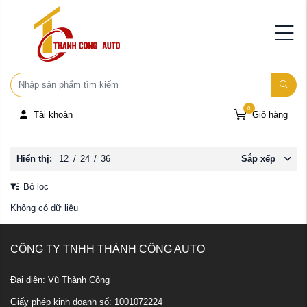
0
Tài khoản
Giỏ hàng
Hiển thị:
12
/
24
/
36
Sắp xếp
Bộ lọc
Không có dữ liệu
CÔNG TY TNHH THÀNH CÔNG AUTO
Đại diện: Vũ Thành Công
Giấy phép kinh doanh số: 1001072224