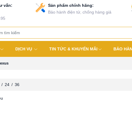
ư vấn:
Sản phẩm chính hãng:
Bảo hành điện tử, chống hàng giả
495
DỊCH VỤ
TIN TỨC & KHUYẾN MÃI
BẢO HÀ
Lexus
/
24
/
36
ệu