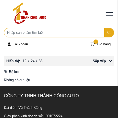
0
Tài khoản
Giỏ hàng
Hiển thị:
12
/
24
/
36
Sắp xếp
Bộ lọc
Không có dữ liệu
CÔNG TY TNHH THÀNH CÔNG AUTO
Đại diện: Vũ Thành Công
Giấy phép kinh doanh số: 1001072224