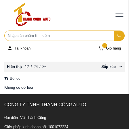
0
Tài khoản
Giỏ hàng
Hiển thị:
12
/
24
/
36
Sắp xếp
Bộ lọc
Không có dữ liệu
CÔNG TY TNHH THÀNH CÔNG AUTO
Đại diện: Vũ Thành Công
Giấy phép kinh doanh số: 1001072224