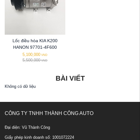
Lốc điều hòa KIA K200
HANON 97701-4F600
5,100,000
VND
5,500,000
VND
BÀI VIẾT
Không có dữ liệu
CÔNG TY TNHH THÀNH CÔNG AUTO
Đại diện: Vũ Thành Công
Giấy phép kinh doanh số: 1001072224