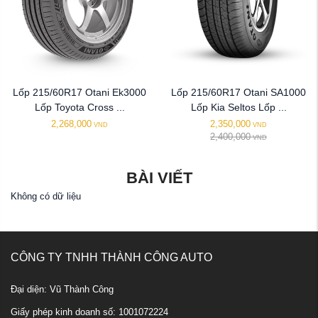
Lốp 215/60R17 Otani Ek3000
Lốp 215/60R17 Otani SA1000
Lốp Toyota Cross ...
Lốp Kia Seltos Lốp ...
2,268,000
2,350,000
VND
VND
2,400,000
VND
BÀI VIẾT
Không có dữ liệu
CÔNG TY TNHH THÀNH CÔNG AUTO
Đại diện: Vũ Thành Công
Giấy phép kinh doanh số: 1001072224