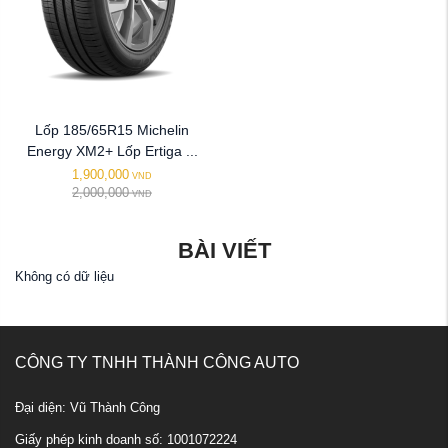
Lốp 185/65R15 Michelin
Energy XM2+ Lốp Ertiga ...
1,900,000
VND
2,000,000
VND
BÀI VIẾT
Không có dữ liệu
CÔNG TY TNHH THÀNH CÔNG AUTO
Đại diện: Vũ Thành Công
Giấy phép kinh doanh số: 1001072224