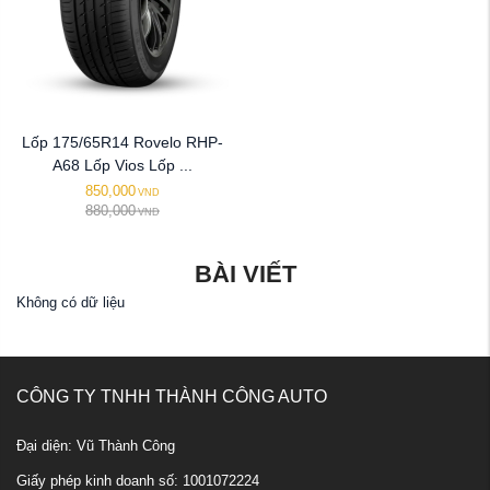
Lốp 175/65R14 Rovelo RHP-
A68 Lốp Vios Lốp ...
850,000
VND
880,000
VND
BÀI VIẾT
Không có dữ liệu
CÔNG TY TNHH THÀNH CÔNG AUTO
Đại diện: Vũ Thành Công
Giấy phép kinh doanh số: 1001072224