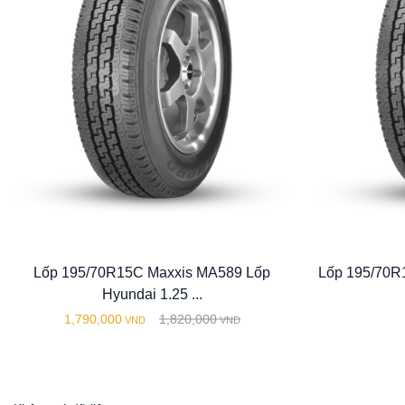
Lốp 195/70R15C Maxxis MA589 Lốp
Lốp 195/70R
Hyundai 1.25 ...
1,790,000
1,820,000
VND
VND