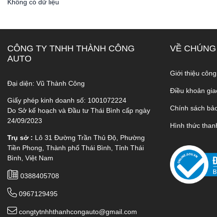
Không có dữ liệu
CÔNG TY TNHH THÀNH CÔNG
VỀ CHÚNG
AUTO
Giới thiệu công
Đại diện: Vũ Thành Công
Điều khoản gia
Giấy phép kinh doanh số: 1001072224
Chính sách bả
Do Sở kế hoạch và Đầu tư Thái Bình cấp ngày
24/09/2023
Hình thức than
Trụ sở :
Lô 31 Đường Trần Thủ Độ, Phường
Tiền Phong, Thành phố Thái Bình, Tỉnh Thái
Bình, Việt Nam
0388405708
0967129495
congtytnhhthanhcongauto@gmail.com