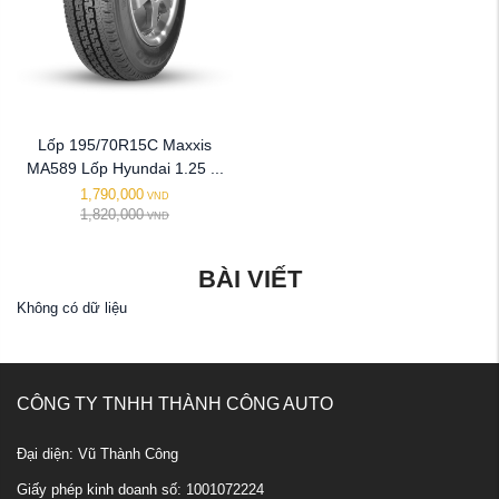
Lốp 195/70R15C Maxxis
MA589 Lốp Hyundai 1.25 ...
1,790,000
VND
1,820,000
VND
BÀI VIẾT
Không có dữ liệu
CÔNG TY TNHH THÀNH CÔNG AUTO
Đại diện: Vũ Thành Công
Giấy phép kinh doanh số: 1001072224