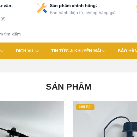
ư vấn:
Sản phẩm chính hãng:
Bảo hành điện tử, chống hàng giả
495
DỊCH VỤ
TIN TỨC & KHUYẾN MÃI
BẢO HÀ
SẢN PHẨM
Nổi Bật