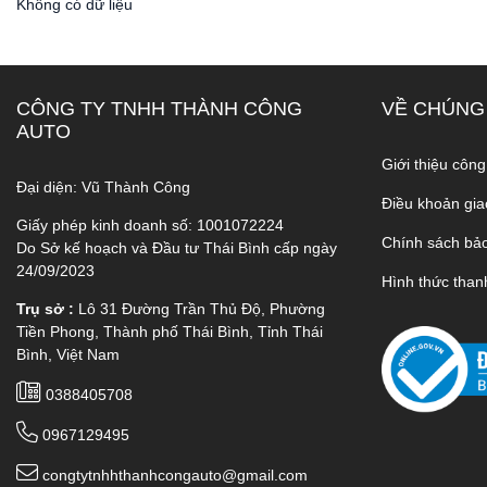
Không có dữ liệu
CÔNG TY TNHH THÀNH CÔNG
VỀ CHÚNG
AUTO
Giới thiệu công
Đại diện: Vũ Thành Công
Điều khoản gia
Giấy phép kinh doanh số: 1001072224
Chính sách bả
Do Sở kế hoạch và Đầu tư Thái Bình cấp ngày
24/09/2023
Hình thức than
Trụ sở :
Lô 31 Đường Trần Thủ Độ, Phường
Tiền Phong, Thành phố Thái Bình, Tỉnh Thái
Bình, Việt Nam
0388405708
0967129495
congtytnhhthanhcongauto@gmail.com