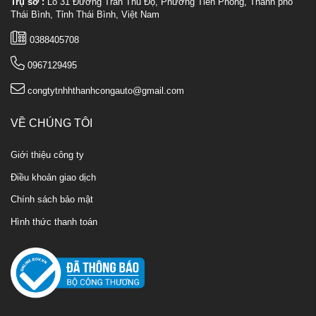
Trụ sở :
Lô 31 Đường Trần Thủ Độ, Phường Tiền Phong, Thành phố
Thái Bình, Tỉnh Thái Bình, Việt Nam
0388405708
0967129495
congtytnhhthanhcongauto@gmail.com
VỀ CHÚNG TÔI
Giới thiệu công ty
Điều khoản giao dịch
Chính sách bảo mật
Hình thức thanh toán