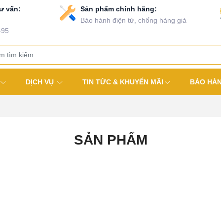
ư vấn:
Sản phẩm chính hãng:
Bảo hành điện tử, chống hàng giả
495
DỊCH VỤ
TIN TỨC & KHUYẾN MÃI
BẢO HÀ
SẢN PHẨM