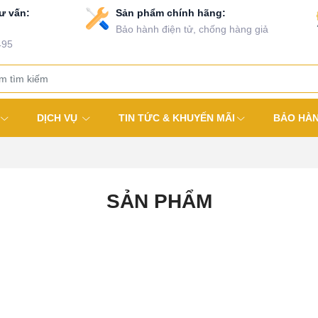
ư vấn:
Sản phẩm chính hãng:
Bảo hành điện tử, chống hàng giả
495
DỊCH VỤ
TIN TỨC & KHUYẾN MÃI
BẢO HÀ
SẢN PHẨM