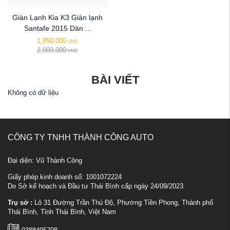
Giàn Lạnh Kia K3 Giàn lạnh
Santafe 2015 Dàn ...
1,850,000
VND
2,000,000
VND
BÀI VIẾT
Không có dữ liệu
CÔNG TY TNHH THÀNH CÔNG AUTO
Đại diện: Vũ Thành Công
Giấy phép kinh doanh số: 1001072224
Do Sở kế hoạch và Đầu tư Thái Bình cấp ngày 24/09/2023
Trụ sở :
Lô 31 Đường Trần Thủ Độ, Phường Tiền Phong, Thành phố
Thái Bình, Tỉnh Thái Bình, Việt Nam