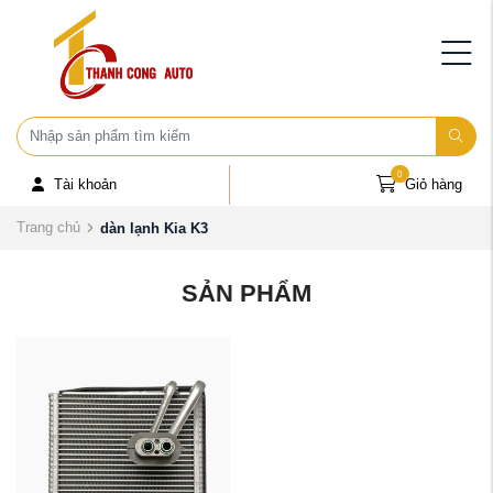
0
Tài khoản
Giỏ hàng
Trang chủ
dàn lạnh Kia K3
SẢN PHẨM