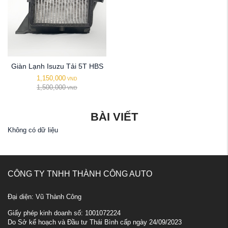
Giàn Lạnh Isuzu Tải 5T HBS
1,150,000
VND
1,500,000
VND
BÀI VIẾT
Không có dữ liệu
CÔNG TY TNHH THÀNH CÔNG AUTO
Đại diện: Vũ Thành Công
Giấy phép kinh doanh số: 1001072224
Do Sở kế hoạch và Đầu tư Thái Bình cấp ngày 24/09/2023