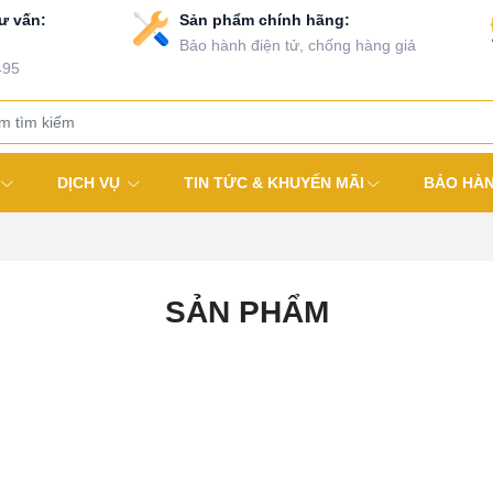
ư vấn:
Sản phẩm chính hãng:
Bảo hành điện tử, chống hàng giả
495
DỊCH VỤ
TIN TỨC & KHUYẾN MÃI
BẢO HÀ
SẢN PHẨM