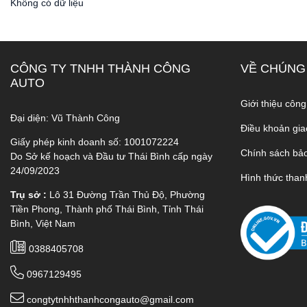
Không có dữ liệu
CÔNG TY TNHH THÀNH CÔNG
VỀ CHÚNG
AUTO
Giới thiệu công
Đại diện: Vũ Thành Công
Điều khoản gia
Giấy phép kinh doanh số: 1001072224
Chính sách bả
Do Sở kế hoạch và Đầu tư Thái Bình cấp ngày
24/09/2023
Hình thức than
Trụ sở :
Lô 31 Đường Trần Thủ Độ, Phường
Tiền Phong, Thành phố Thái Bình, Tỉnh Thái
Bình, Việt Nam
0388405708
0967129495
congtytnhhthanhcongauto@gmail.com