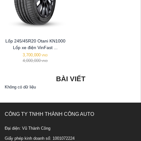
Lốp 245/45R20 Otani KN1000
Lốp xe điện VinFast ...
3,700,000
VND
4,000,000
VND
BÀI VIẾT
Không có dữ liệu
CÔNG TY TNHH THÀNH CÔNG AUTO
Đại diện: Vũ Thành Công
Giấy phép kinh doanh số: 1001072224