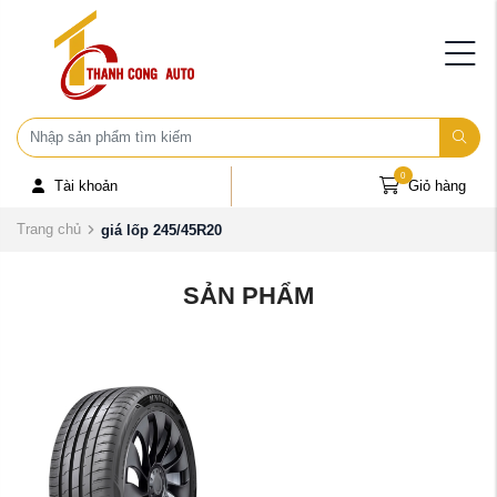
0
Tài khoản
Giỏ hàng
Trang chủ
giá lốp 245/45R20
SẢN PHẨM