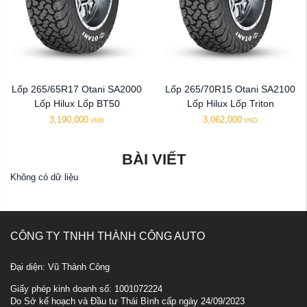
Lốp 265/65R17 Otani SA2000
Lốp 265/70R15 Otani SA2100
Lốp Hilux Lốp BT50
Lốp Hilux Lốp Triton
3,190,000
3,062,000
VND
VND
BÀI VIẾT
Không có dữ liệu
CÔNG TY TNHH THÀNH CÔNG AUTO
Đại diện: Vũ Thành Công
Giấy phép kinh doanh số: 1001072224
Do Sở kế hoạch và Đầu tư Thái Bình cấp ngày 24/09/2023