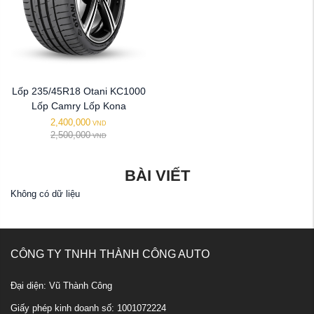
Lốp 235/45R18 Otani KC1000
Lốp Camry Lốp Kona
2,400,000
VND
2,500,000
VND
BÀI VIẾT
Không có dữ liệu
CÔNG TY TNHH THÀNH CÔNG AUTO
Đại diện: Vũ Thành Công
Giấy phép kinh doanh số: 1001072224