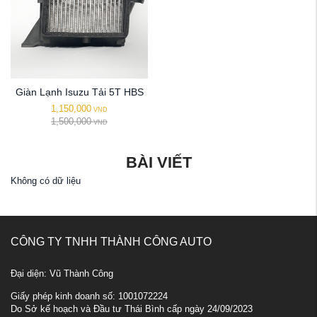
Giàn Lạnh Isuzu Tải 5T HBS
1,150,000
VND
1,500,000
VND
BÀI VIẾT
Không có dữ liệu
CÔNG TY TNHH THÀNH CÔNG AUTO
Đại diện: Vũ Thành Công
Giấy phép kinh doanh số: 1001072224
Do Sở kế hoạch và Đầu tư Thái Bình cấp ngày 24/09/2023