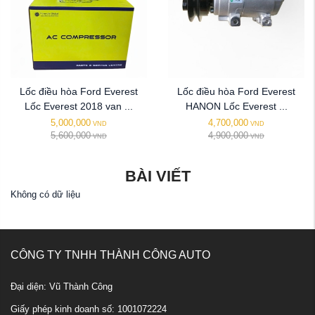
Lốc điều hòa Ford Everest
Lốc điều hòa Ford Everest
Lốc Everest 2018 van ...
HANON Lốc Everest ...
5,000,000
4,700,000
VND
VND
5,600,000
4,900,000
VND
VND
BÀI VIẾT
Không có dữ liệu
CÔNG TY TNHH THÀNH CÔNG AUTO
Đại diện: Vũ Thành Công
Giấy phép kinh doanh số: 1001072224