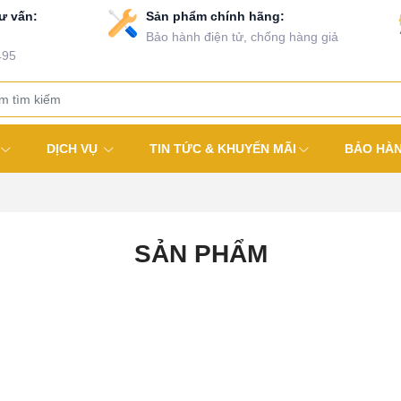
ư vấn:
Sản phẩm chính hãng:
Bảo hành điện tử, chống hàng giả
495
DỊCH VỤ
TIN TỨC & KHUYẾN MÃI
BẢO HÀ
SẢN PHẨM