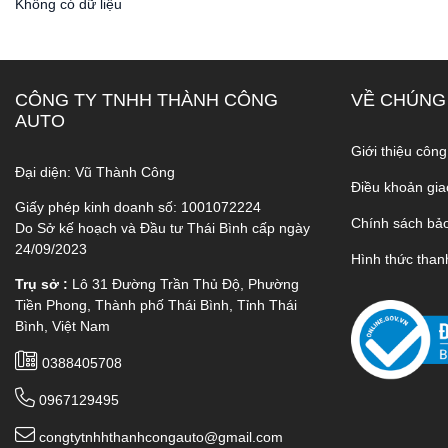
Không có dữ liệu
CÔNG TY TNHH THÀNH CÔNG
VỀ CHÚNG
AUTO
Giới thiệu công
Đại diện: Vũ Thành Công
Điều khoản gia
Giấy phép kinh doanh số: 1001072224
Chính sách bả
Do Sở kế hoạch và Đầu tư Thái Bình cấp ngày
24/09/2023
Hình thức than
Trụ sở :
Lô 31 Đường Trần Thủ Độ, Phường
Tiền Phong, Thành phố Thái Bình, Tỉnh Thái
Bình, Việt Nam
0388405708
0967129495
congtytnhhthanhcongauto@gmail.com