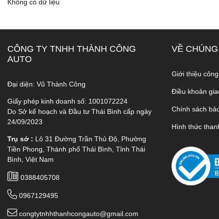
Không có dữ liệu
CÔNG TY TNHH THÀNH CÔNG
VỀ CHÚNG
AUTO
Giới thiệu công
Đại diện: Vũ Thành Công
Điều khoản gia
Giấy phép kinh doanh số: 1001072224
Chính sách bả
Do Sở kế hoạch và Đầu tư Thái Bình cấp ngày
24/09/2023
Hình thức than
Trụ sở :
Lô 31 Đường Trần Thủ Độ, Phường
Tiền Phong, Thành phố Thái Bình, Tỉnh Thái
Bình, Việt Nam
0388405708
0967129495
congtytnhhthanhcongauto@gmail.com