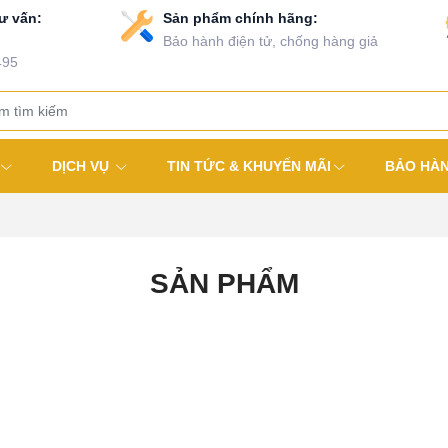
ư vấn:
Sản phẩm chính hãng:
Bảo hành điện tử, chống hàng giả
495
DỊCH VỤ
TIN TỨC & KHUYẾN MÃI
BẢO HÀ
SẢN PHẨM