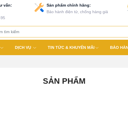
ư vấn:
Sản phẩm chính hãng:
Bảo hành điện tử, chống hàng giả
495
DỊCH VỤ
TIN TỨC & KHUYẾN MÃI
BẢO HÀ
SẢN PHẨM