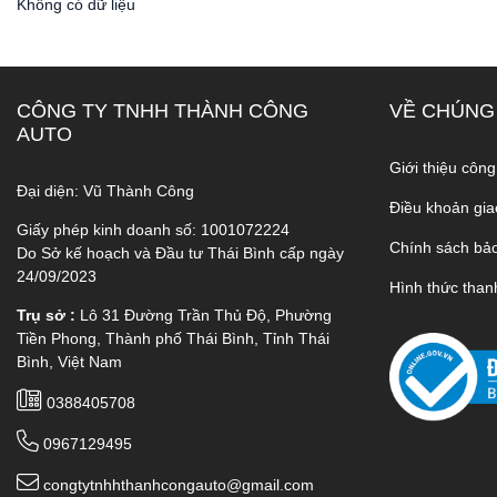
Không có dữ liệu
CÔNG TY TNHH THÀNH CÔNG
VỀ CHÚNG
AUTO
Giới thiệu công
Đại diện: Vũ Thành Công
Điều khoản gia
Giấy phép kinh doanh số: 1001072224
Chính sách bả
Do Sở kế hoạch và Đầu tư Thái Bình cấp ngày
24/09/2023
Hình thức than
Trụ sở :
Lô 31 Đường Trần Thủ Độ, Phường
Tiền Phong, Thành phố Thái Bình, Tỉnh Thái
Bình, Việt Nam
0388405708
0967129495
congtytnhhthanhcongauto@gmail.com