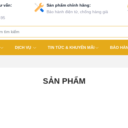
ư vấn:
Sản phẩm chính hãng:
Bảo hành điện tử, chống hàng giả
495
DỊCH VỤ
TIN TỨC & KHUYẾN MÃI
BẢO HÀ
SẢN PHẨM