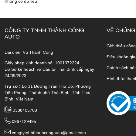
Không có dữ liệu
CÔNG TY TNHH THÀNH CÔNG
VỀ CHÚNG
AUTO
Giới thiệu công
Đại diện: Vũ Thành Công
Điều khoản gia
Giấy phép kinh doanh số: 1001072224
Chính sách bả
Do Sở kế hoạch và Đầu tư Thái Bình cấp ngày
24/09/2023
Hình thức than
Trụ sở :
Lô 31 Đường Trần Thủ Độ, Phường
Tiền Phong, Thành phố Thái Bình, Tỉnh Thái
Bình, Việt Nam
0388405708
0967129495
congtytnhhthanhcongauto@gmail.com