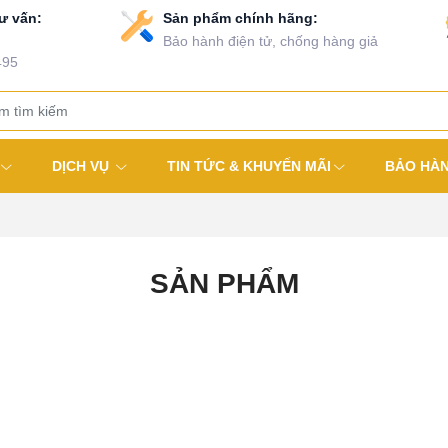
ư vấn:
Sản phẩm chính hãng:
Bảo hành điện tử, chống hàng giả
495
DỊCH VỤ
TIN TỨC & KHUYẾN MÃI
BẢO HÀ
SẢN PHẨM