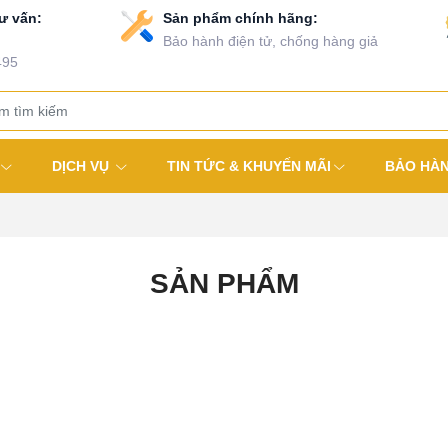
ư vấn:
Sản phẩm chính hãng:
Bảo hành điện tử, chống hàng giả
495
DỊCH VỤ
TIN TỨC & KHUYẾN MÃI
BẢO HÀ
SẢN PHẨM