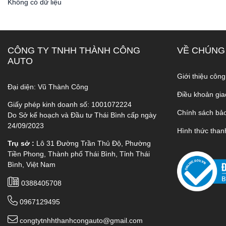
Không có dữ liệu
CÔNG TY TNHH THÀNH CÔNG
VỀ CHÚNG
AUTO
Giới thiệu công
Đại diện: Vũ Thành Công
Điều khoản gia
Giấy phép kinh doanh số: 1001072224
Chính sách bả
Do Sở kế hoạch và Đầu tư Thái Bình cấp ngày
24/09/2023
Hình thức than
Trụ sở :
Lô 31 Đường Trần Thủ Độ, Phường
Tiền Phong, Thành phố Thái Bình, Tỉnh Thái
Bình, Việt Nam
0388405708
0967129495
congtytnhhthanhcongauto@gmail.com