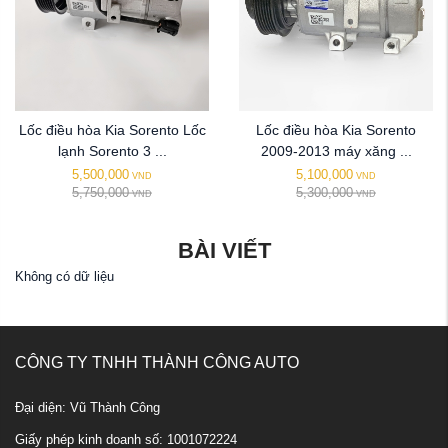
Lốc điều hòa Kia Sorento Lốc
Lốc điều hòa Kia Sorento
lạnh Sorento 3 ...
2009-2013 máy xăng ...
5,500,000
5,100,000
VND
VND
5,750,000
5,300,000
VND
VND
BÀI VIẾT
Không có dữ liệu
CÔNG TY TNHH THÀNH CÔNG AUTO
Đại diện: Vũ Thành Công
Giấy phép kinh doanh số: 1001072224