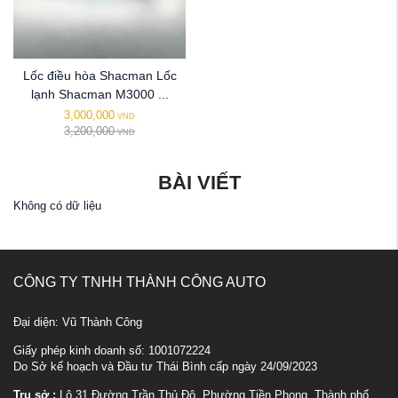
Lốc điều hòa Shacman Lốc
lạnh Shacman M3000 ...
3,000,000
VND
3,200,000
VND
BÀI VIẾT
Không có dữ liệu
CÔNG TY TNHH THÀNH CÔNG AUTO
Đại diện: Vũ Thành Công
Giấy phép kinh doanh số: 1001072224
Do Sở kế hoạch và Đầu tư Thái Bình cấp ngày 24/09/2023
Trụ sở :
Lô 31 Đường Trần Thủ Độ, Phường Tiền Phong, Thành phố