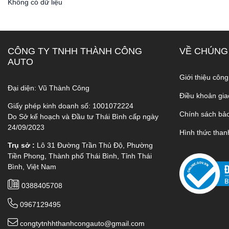
Không có dữ liệu
CÔNG TY TNHH THÀNH CÔNG
VỀ CHÚNG
AUTO
Giới thiệu công
Đại diện: Vũ Thành Công
Điều khoản gia
Giấy phép kinh doanh số: 1001072224
Chính sách bả
Do Sở kế hoạch và Đầu tư Thái Bình cấp ngày
24/09/2023
Hình thức than
Trụ sở :
Lô 31 Đường Trần Thủ Độ, Phường
Tiền Phong, Thành phố Thái Bình, Tỉnh Thái
Bình, Việt Nam
0388405708
0967129495
congtytnhhthanhcongauto@gmail.com