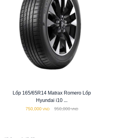
Lốp 165/65R14 Matrax Romero Lốp
Hyundai i10 ...
750,000
950,000
VND
VND