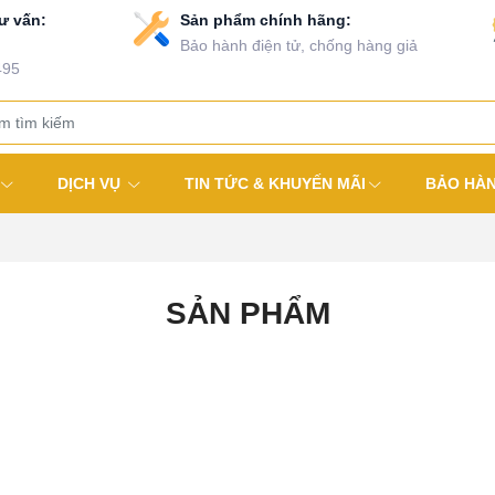
ư vấn:
Sản phẩm chính hãng:
Bảo hành điện tử, chống hàng giả
495
DỊCH VỤ
TIN TỨC & KHUYẾN MÃI
BẢO HÀ
SẢN PHẨM