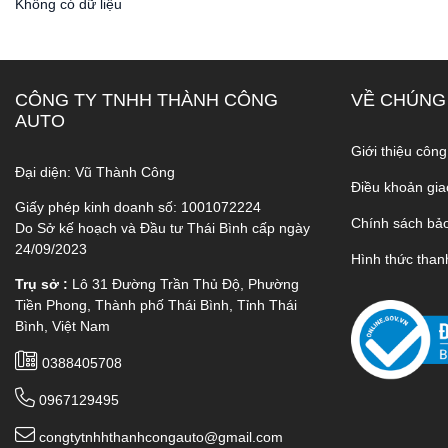
Không có dữ liệu
CÔNG TY TNHH THÀNH CÔNG
VỀ CHÚNG
AUTO
Giới thiệu công
Đại diện: Vũ Thành Công
Điều khoản gia
Giấy phép kinh doanh số: 1001072224
Chính sách bả
Do Sở kế hoạch và Đầu tư Thái Bình cấp ngày
24/09/2023
Hình thức than
Trụ sở :
Lô 31 Đường Trần Thủ Độ, Phường
Tiền Phong, Thành phố Thái Bình, Tỉnh Thái
Bình, Việt Nam
0388405708
0967129495
congtytnhhthanhcongauto@gmail.com