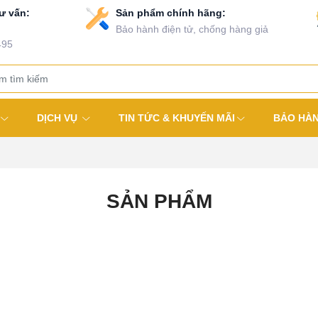
ư vấn:
Sản phẩm chính hãng:
Bảo hành điện tử, chống hàng giả
495
DỊCH VỤ
TIN TỨC & KHUYẾN MÃI
BẢO HÀ
SẢN PHẨM