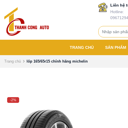
Liên hệ t
Hotline:
0967129
TRANG CHỦ
SẢN PHẨM
Trang chủ
lốp 165/65r15 chính hãng michelin
-2%