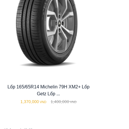
Lốp 165/65R14 Michelin 79H XM2+ Lốp
Getz Lốp ...
1,370,000
1,400,000
VND
VND