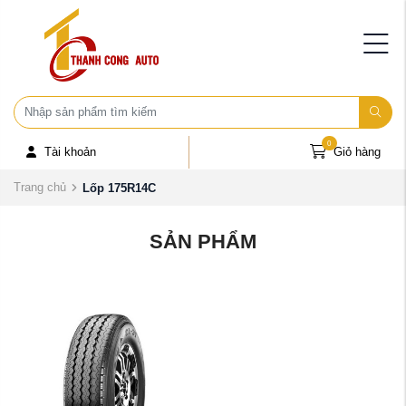
0
Tài khoản
Giỏ hàng
Trang chủ
Lốp 175R14C
SẢN PHẨM