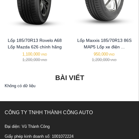
Lốp 185/70R13 Rovelo A68
Lốp Maxxis 185/70R13 86S
Lốp Mazda 626 chính hãng
MAP5 Lốp xe điện ...
1,100,000
950,000
VND
VND
1,200,000
1,200,000
VND
VND
BÀI VIẾT
Không có dữ liệu
CÔNG TY TNHH THÀNH CÔNG AUTO
Đại diện: Vũ Thành Công
Giấy phép kinh doanh số: 1001072224