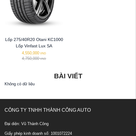
Lốp 275/40R20 Otani KC1000
Lốp Vinfast Lux SA
4,550,000
VND
4,750,000
VND
BÀI VIẾT
Không có dữ liệu
CÔNG TY TNHH THÀNH CÔNG AUTO
Đại diện: Vũ Thành Công
Giấy phép kinh doanh số: 1001072224