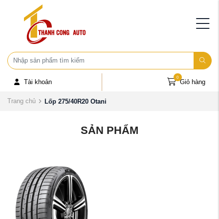
0
Tài khoản
Giỏ hàng
Trang chủ
Lốp 275/40R20 Otani
SẢN PHẨM