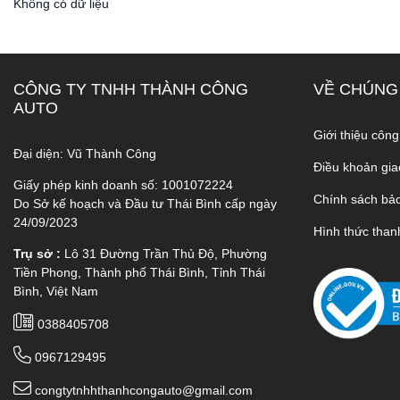
Không có dữ liệu
CÔNG TY TNHH THÀNH CÔNG
VỀ CHÚNG
AUTO
Giới thiệu công
Đại diện: Vũ Thành Công
Điều khoản gia
Giấy phép kinh doanh số: 1001072224
Chính sách bả
Do Sở kế hoạch và Đầu tư Thái Bình cấp ngày
24/09/2023
Hình thức than
Trụ sở :
Lô 31 Đường Trần Thủ Độ, Phường
Tiền Phong, Thành phố Thái Bình, Tỉnh Thái
Bình, Việt Nam
0388405708
0967129495
congtytnhhthanhcongauto@gmail.com