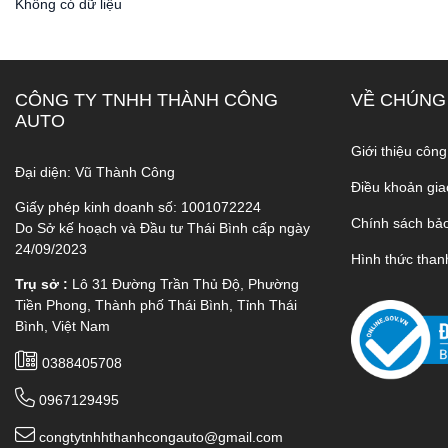
Không có dữ liệu
CÔNG TY TNHH THÀNH CÔNG
VỀ CHÚNG
AUTO
Giới thiệu công
Đại diện: Vũ Thành Công
Điều khoản gia
Giấy phép kinh doanh số: 1001072224
Chính sách bả
Do Sở kế hoạch và Đầu tư Thái Bình cấp ngày
24/09/2023
Hình thức than
Trụ sở :
Lô 31 Đường Trần Thủ Độ, Phường
Tiền Phong, Thành phố Thái Bình, Tỉnh Thái
Bình, Việt Nam
0388405708
0967129495
congtytnhhthanhcongauto@gmail.com