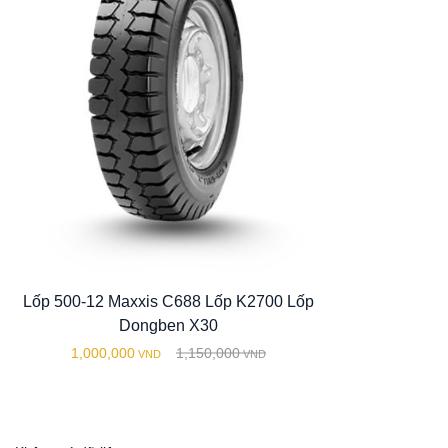
Lốp 500-12 Maxxis C688 Lốp K2700 Lốp
Dongben X30
1,000,000
1,150,000
VND
VND