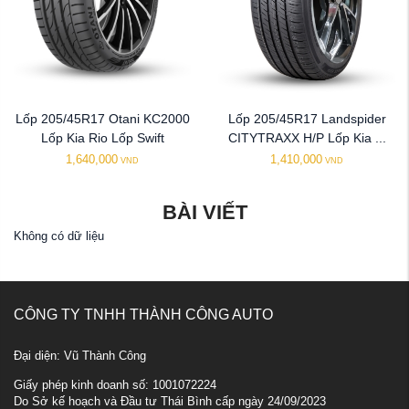
Lốp 205/45R17 Otani KC2000
Lốp 205/45R17 Landspider
Lốp Kia Rio Lốp Swift
CITYTRAXX H/P Lốp Kia ...
1,640,000
1,410,000
VND
VND
BÀI VIẾT
Không có dữ liệu
CÔNG TY TNHH THÀNH CÔNG AUTO
Đại diện: Vũ Thành Công
Giấy phép kinh doanh số: 1001072224
Do Sở kế hoạch và Đầu tư Thái Bình cấp ngày 24/09/2023