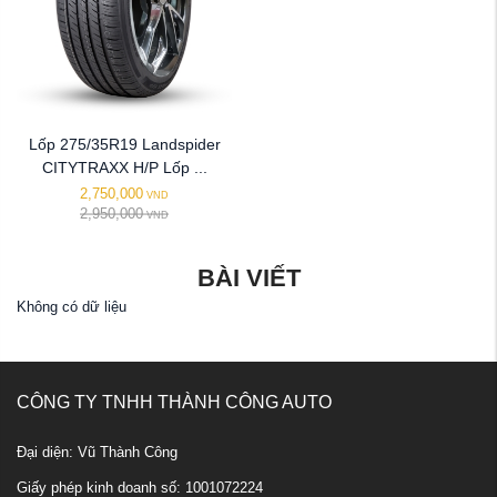
Lốp 275/35R19 Landspider
CITYTRAXX H/P Lốp ...
2,750,000
VND
2,950,000
VND
BÀI VIẾT
Không có dữ liệu
CÔNG TY TNHH THÀNH CÔNG AUTO
Đại diện: Vũ Thành Công
Giấy phép kinh doanh số: 1001072224