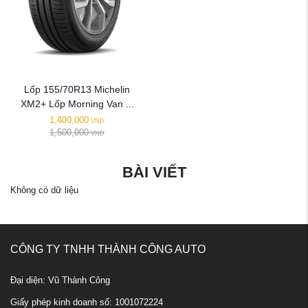
Lốp 155/70R13 Michelin
XM2+ Lốp Morning Van ...
1,400,000
VND
1,500,000
VND
BÀI VIẾT
Không có dữ liệu
CÔNG TY TNHH THÀNH CÔNG AUTO
Đại diện: Vũ Thành Công
Giấy phép kinh doanh số: 1001072224