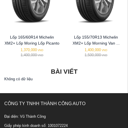
Lốp 165/60R14 Michelin
Lốp 155/70R13 Michelin
XM2+ Lốp Moring Lốp Picanto
XM2+ Lốp Morning Van ...
1,370,000
1,400,000
VND
VND
1,400,000
1,500,000
VND
VND
BÀI VIẾT
Không có dữ liệu
CÔNG TY TNHH THÀNH CÔNG AUTO
Đại diện: Vũ Thành Công
Giấy phép kinh doanh số: 1001072224