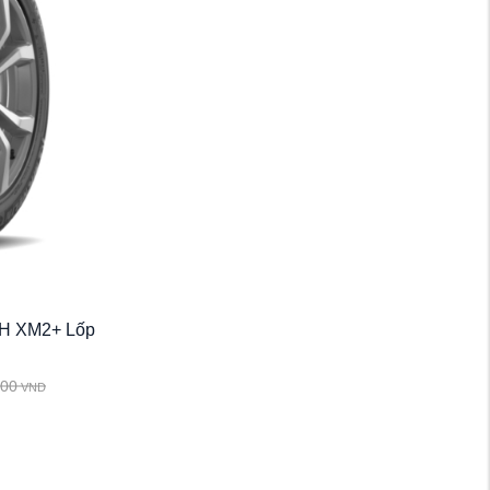
9H XM2+ Lốp
000
VND