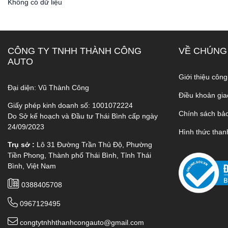
Không có dữ liệu
CÔNG TY TNHH THÀNH CÔNG
VỀ CHÚNG
AUTO
Giới thiệu công
Đại diện: Vũ Thành Công
Điều khoản gia
Giấy phép kinh doanh số: 1001072224
Chính sách bả
Do Sở kế hoạch và Đầu tư Thái Bình cấp ngày
24/09/2023
Hình thức than
Trụ sở :
Lô 31 Đường Trần Thủ Độ, Phường
Tiền Phong, Thành phố Thái Bình, Tỉnh Thái
Bình, Việt Nam
0388405708
0967129495
congtytnhhthanhcongauto@gmail.com