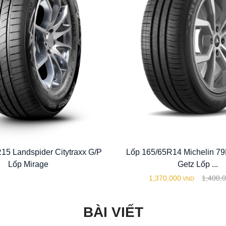
15 Landspider Citytraxx G/P
Lốp 165/65R14 Michelin 7
Lốp Mirage
Getz Lốp ...
1,370,000
1,400,
VND
BÀI VIẾT