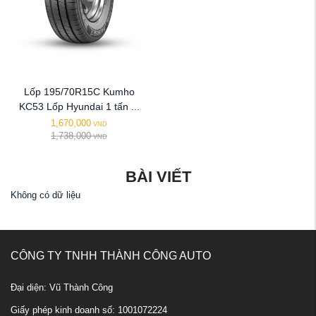
Lốp 195/70R15C Kumho
KC53 Lốp Hyundai 1 tấn ...
1,670,000
VND
1,738,000
VND
BÀI VIẾT
Không có dữ liệu
CÔNG TY TNHH THÀNH CÔNG AUTO
Đại diện: Vũ Thành Công
Giấy phép kinh doanh số: 1001072224