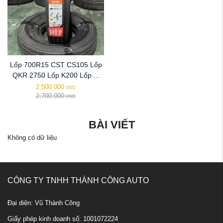
Lốp 700R15 CST CS105 Lốp
QKR 2750 Lốp K200 Lốp ...
2,500,000
VND
2,700,000
VND
BÀI VIẾT
Không có dữ liệu
CÔNG TY TNHH THÀNH CÔNG AUTO
Đại diện: Vũ Thành Công
Giấy phép kinh doanh số: 1001072224