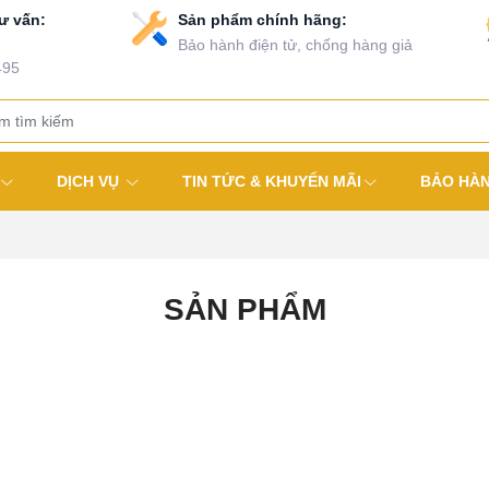
ư vấn:
Sản phẩm chính hãng:
Bảo hành điện tử, chống hàng giả
495
DỊCH VỤ
TIN TỨC & KHUYẾN MÃI
BẢO HÀ
SẢN PHẨM