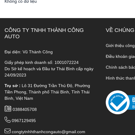
Không có dữ liệu
CÔNG TY TNHH THÀNH CÔNG
VỀ CHÚNG
AUTO
Giới thiệu công
Đại diện: Vũ Thành Công
Điều khoản gia
Giấy phép kinh doanh số: 1001072224
Chính sách bả
Do Sở kế hoạch và Đầu tư Thái Bình cấp ngày
24/09/2023
Hình thức than
Trụ sở :
Lô 31 Đường Trần Thủ Độ, Phường
Tiền Phong, Thành phố Thái Bình, Tỉnh Thái
Bình, Việt Nam
0388405708
0967129495
congtytnhhthanhcongauto@gmail.com