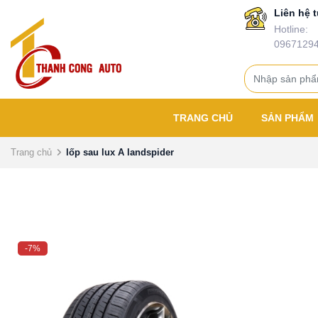
Liên hệ t
Hotline:
0967129
TRANG CHỦ
SẢN PHẨM
Trang chủ
lốp sau lux A landspider
-7%