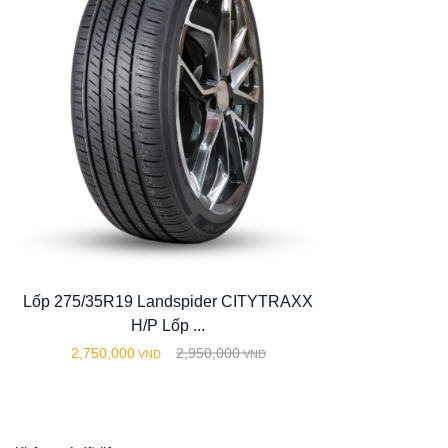
Lốp 275/35R19 Landspider CITYTRAXX
H/P Lốp ...
2,750,000
2,950,000
VND
VND