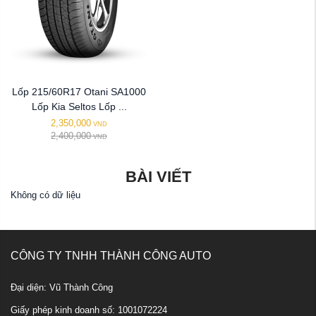
Lốp 215/60R17 Otani SA1000
Lốp Kia Seltos Lốp ...
2,350,000
VND
2,400,000
VND
BÀI VIẾT
Không có dữ liệu
CÔNG TY TNHH THÀNH CÔNG AUTO
Đại diện: Vũ Thành Công
Giấy phép kinh doanh số: 1001072224